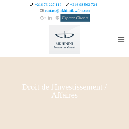
+216 73 227 119
+216 98 562 724
contact@mkhininilawfirm.com
Droit de l'Investissement /
Affaires